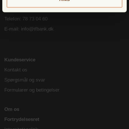
TF Bank Nordic AB
Box 947, SE-501 10 Borås, Sweden
Telefon:
78 73 04 60
E-mail:
info@tfbank.dk
Kundeservice
Kontakt os
Spørgsmål og svar
Formularer og betingelser
Om os
Fortrydelsesret