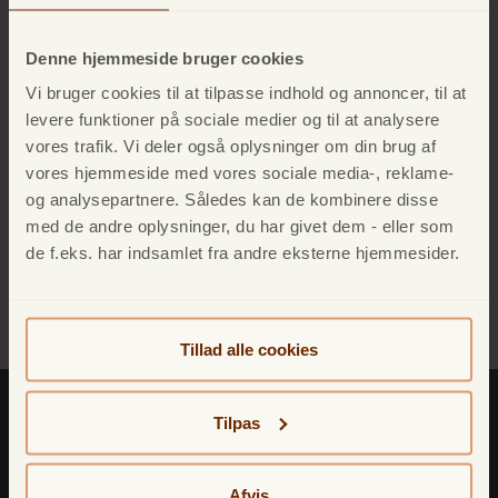
Lån op til 200.000 kr. uden sikkerhed med en
Denne hjemmeside bruger cookies
afbetalingstid på 1 - 10 år. Renten er individuel og
fastsættes i samråd med kreditvurderingen: Fra 11,15%
Vi bruger cookies til at tilpasse indhold og annoncer, til at
levere funktioner på sociale medier og til at analysere
til 15,95%, effektiv rente 12,6% - 24,99%.
vores trafik. Vi deler også oplysninger om din brug af
Ved lån på 30.000 kr. over 5 år er den månedlige ydelse
vores hjemmeside med vores sociale media-, reklame-
714 kr. Variabel debitorrente er 11,95% og ÅOP 16,11
og analysepartnere. Således kan de kombinere disse
%. Lånet er inklusivt et oprettelsesgebyr på 390 kr. og
med de andre oplysninger, du har givet dem - eller som
et månedligt gebyr på 39 kr. pr. md. De samlede
de f.eks. har indsamlet fra andre eksterne hjemmesider.
kreditomkostninger er 12.850 kr. og der skal samlet
tilbagebetales 42.850 kr.
Tillad alle cookies
Tilpas
Afvis