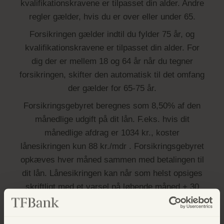
kvalifikationskravene er tilpasset din alder. Andre
regler gælder, hvis du er over eller under 65.
Forsikringen gælder indtil du fylder 75 år, og
kvalifikationskravene er tilpasset din alder. For
dig der er mellem 18 og 64 år når du tegner
forsikringen, skifter den automatisk til det omfang
der gælder for 65-75 år.
Forsikringsgebyret beregnes som 8,50% af den
månedlige udgift på dit lån. F.eks. hvis dit
månedlige afdrag er 1034 kr., koster
lånesikringen kun 88 kr./mdr . Forsikringsgebyret
opkæves hver måned sammen med betalingen til
dit lån. Lånesikringen kan når som helst opsiges
skriftligt med et varsel på løbende måned + 30
dage.