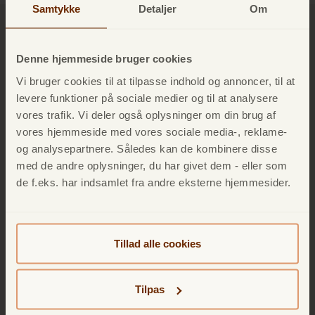
Samtykke
Detaljer
Om
MERE INFORMATION OM
Denne hjemmeside bruger cookies
LÅNESIKRING
Vi bruger cookies til at tilpasse indhold og annoncer, til at
levere funktioner på sociale medier og til at analysere
vores trafik. Vi deler også oplysninger om din brug af
Hvem kan tilslutte sig denne forsikring?
vores hjemmeside med vores sociale media-, reklame-
og analysepartnere. Således kan de kombinere disse
med de andre oplysninger, du har givet dem - eller som
Hvad dækker den?
de f.eks. har indsamlet fra andre eksterne hjemmesider.
Hvad dækker den ikke?
Tillad alle cookies
Tilpas
Produktinformation Lånesikring (IPID)